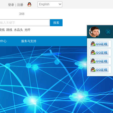
English
登录
|
注册
348
搜索
绞线 跳线 水晶头 光纤
闻中心
服务与支持