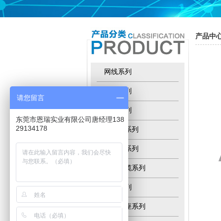
室内光纤
产品中
网线系列
跳线系列
请您留言
模块系列
东莞市恩瑞实业有限公司唐经理138
29134178
配线架系列
挂墙式网络机柜
水晶头系列
光纤光缆系列
机柜系列
面板插座系列