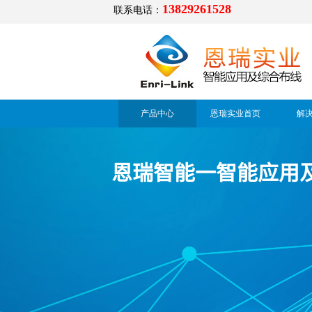
13829261528
联系电话：
六类非屏蔽跳线
服务热线：400-0355-
378
产品中心
恩瑞实业首页
解
传 真 ：0769-
21663158
服务热线：400-0355-378
地 址 ：
广东省
东莞
恩瑞智能一智能应用
前 台 ：0769-
市莞潢 中路
超五类非屏蔽跳线
21663158
777号
地 址 ：
广东省
东莞
市莞潢 中路
777号