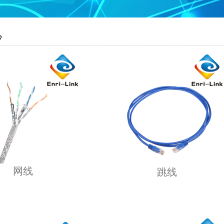
心
网线
跳线